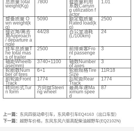
总质量
Total
7800
载质量利用
1.01
weight(Kg)
系数
Carryin
g utilization f
actor
整备质量
O
5090
额定载质量
2500
wn weight(k
Rated load(k
g)
g)
接近角
/
离去
44/28
百公里油耗
24
角
Approach
(L/100km)
/ departure a
ngle
挂车总质量
T
2500
前排乘客
Fro
3
he total mas
nt passenge
s of trailer
r
轴距
Wheelb
3740+1100
轴数
Number
3
ase(mm)
of axes
轮胎数
Num
6+1
轮胎规格
Tire
11R18
ber of tires
Size
前轮距
Front
1774
后轮距
Rear
1774
Track
Track
转向形式
Tur
方向盘
Steeri
最高车速
Ma
87
n form
ng wheel
ximum spee
d
上一篇：
东风四驱动牵引车，东风牵引车EQ4163（出口车型）
下一篇：
越野车价格，东风东风六驱高配柴油越野车(EQ2102N)