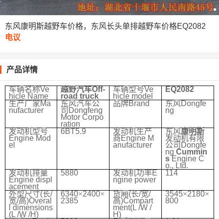
东风康明斯越野车价格，东风长头单排越野车价格EQ2082
电议
产品详情
车辆名称
Ve
越野汽车
Off-
车辆型号
Ve
EQ2082
hicle Name
road truck
hicle model
生产厂家
Ma
东风汽车公
品牌
Brand
东风
Dongfe
nufacturer
司
Dongfeng
ng
Motor Corpo
ration
发动机型号
6BT5.9
发动机生产
东风
康明斯
Engine Mod
商
Engine M
发动机有限
el
anufacturer
公司
Dongfe
ng
Cummin
s
Engine C
o., Ltd.
发动机排量
5880
发动机功率
E
114
Engine displ
ngine power
acement
外型尺寸
(
长
/
6340
×
2400
×
货厢
(
长
/
宽
/
3545
×
2180
×
宽
/
高
)Overal
2385
高
)Compart
800
l dimensions
ment(L /W /
(L /W /H)
H)