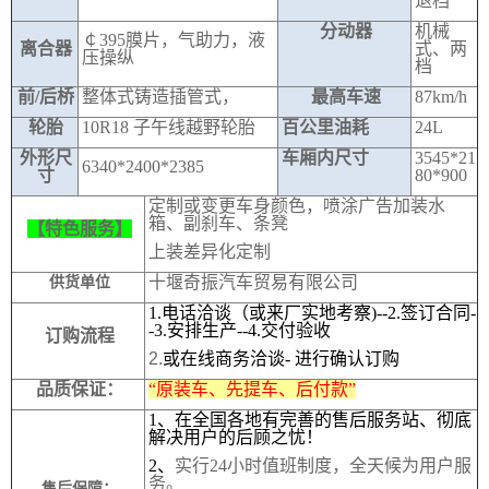
退档
分动器
机械
￠395膜片，气助力，液
离合器
式、两
压操纵
档
前/后桥
整体式铸造插管式，
最高车速
87km/h
轮胎
10R18
子午线越野轮胎
百公里油耗
24L
外形尺
车厢内尺寸
3545*21
6340*2400*2385
寸
80*900
定制或变更车身颜色，喷涂广告加装水
箱、副刹车、条凳
【特色服务】
上装差异化定制
十堰奇振汽车贸易有限公司
供货单位
1.
电话洽谈（或来厂实地考察)--2.签订合同-
-3.安排生产--4.交付验收
订购流程
2.
或在线商务洽谈-
进行确认订购
品质保证：
“原装车、先提车、后付款”
1、
在全国各地有完善的售后服务站、彻底
解决用户的后顾之忧！
2、
实行24小时值班制度，全天候为用户服
务。
售后保障：