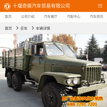
十堰奇振汽车贸易有限公司

首页
公司介绍
汽车展厅
汽配中心
汽车资讯


首页
买车
车辆详情