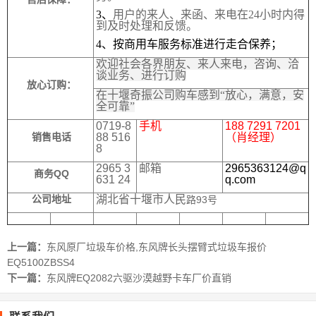
3、
用户的来人、来函、来电在24小时内得
到及时处理和反馈。
4
、按商用车服务标准进行走合保养；
欢迎社会各界朋友、来人来电，咨询、洽
谈业务、进行订购
放心订购：
在十堰奇振公司购车感到“放心，满意，安
全可靠”
0719-8
手机
188 7291 7201
88 516
（肖经理）
销售电话
8
2965 3
邮箱
2965363124@q
QQ
商务
631 24
q.com
湖北省十堰市人民
公司地址
路93号
上一篇：
东风原厂垃圾车价格,东风牌长头摆臂式垃圾车报价
EQ5100ZBSS4
下一篇：
东风牌EQ2082六驱沙漠越野卡车厂价直销