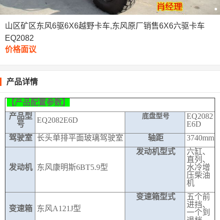
山区矿区东风6驱6X6越野卡车,东风原厂销售6X6六驱卡车
EQ2082
价格面议
产品详情
【产品配置参数】
产品型
EQ2082
底盘型号
EQ2082E6D
号
E6D
驾驶室
长头单排平面玻璃驾驶室
轴距
3740mm
发动机型式
六缸、
直列、
发动机
东风康明斯6BT5.9型
水冷增
压柴油
机
变速箱型式
五个前
进挡、
变速箱
东风A121J型
一个到