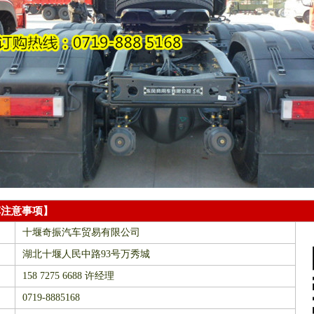
车注意事项】
十堰奇振汽车贸易有限公司
湖北十堰人民中路93号万秀城
158 7275 6688 许经理
0719-8885168