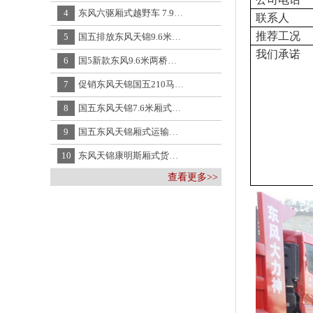
4
东风六驱厢式越野车 7.9m厢式货车图片 东风牌
联系人
推荐工况
5
国五排放东风天锦9.6米翼开启厢式车价格,新东风天锦9.6米两轴飞翼车报价DFH5170XYKBX1
我们承诺
6
国5新款东风9.6米两桥厢式运输车,国5东风牌单桥9.6米厢式运输车DFH5180
7
促销东风天锦国五210马力厢式车,国五东风天锦康明斯210马力厢式运输车DFL5140XXYB5
8
国五东风天锦7.6米厢式货车,国IV东风天锦7.65米厢式货车DFH5120XXYB2
9
国五东风天锦厢式运输车,新东风天锦厢式运输车报价DFH5120XXYB2
10
东风天锦康明斯厢式货车新车价格,东风天锦厢式货车报价DFL5160XXY
查看更多>>