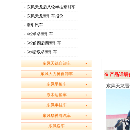
东风天龙后八轮半挂牵引车
>
东风天龙牵引车报价
>
牵引汽车
>
4x2单桥牵引车
>
6x2前四后四牵引车
>
6x4后双桥牵引车
>
东风天锦自卸车
东风大力神自卸车
※ 产品详细参
东风平板车
东风天龙雷
原木运输车
东风半挂车
东风华神牌汽车
东风客车