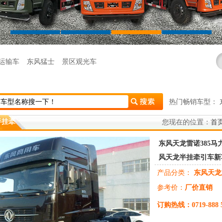
运输车
东风猛士
景区观光车
热门畅销车型：
半挂牵
您现在的位置：
首
东风天龙雷诺385马
风天龙半挂牵引车新车价
产品分类：
东风天龙
参考价：
厂价直销
订购热线：
0719-888 