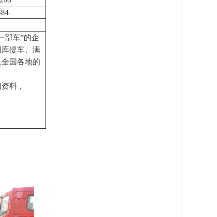
484
一部车”的企
国库提车、满
及全国各地的
。
细资料，