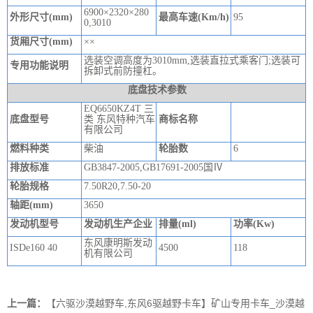
6900×2320×280
外形尺寸(mm)
最高车速(Km/h)
95
0,3010
货厢尺寸(mm)
××
选装空调高度为3010mm,选装直拉式乘客门;选装可
专用功能说明
拆卸式前防撞杠。
底盘技术参数
EQ6650KZ4T 三
底盘型号
类 东风特种汽车
商标名称
有限公司
燃料种类
柴油
轮胎数
6
排放标准
GB3847-2005,GB17691-2005国Ⅳ
轮胎规格
7.50R20,7.50-20
轴距(mm)
3650
发动机型号
发动机生产企业
排量(ml)
功率(Kw)
东风康明斯发动
ISDe160 40
4500
118
机有限公司
上一篇：
【六驱沙漠越野车,东风6驱越野卡车】矿山专用卡车_沙漠越