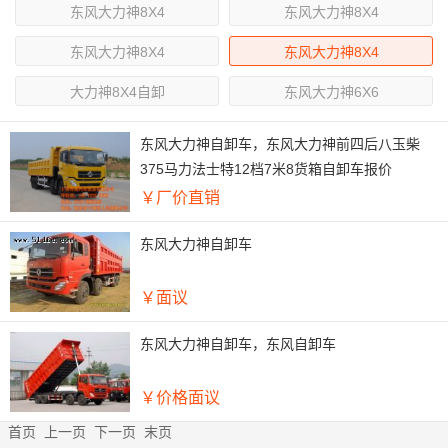
东风大力神8X4
东风大力神8X4
东风大力神8X4
东风大力神8X4
大力神8X4自卸
东风大力神6X6
东风大力神自卸车，东风大力神前四后八玉柴
375马力法士特12档7米8货箱自卸车报价
￥厂价直销
东风大力神自卸车
￥面议
东风大力神自卸车，东风自卸车
￥价格面议
首页 上一页 下一页 末页